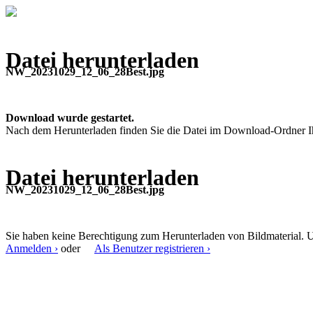
Datei herunterladen
NW_20231029_12_06_28Best.jpg
Download wurde gestartet.
Nach dem Herunterladen finden Sie die Datei im Download-Ordner I
Datei herunterladen
NW_20231029_12_06_28Best.jpg
Sie haben keine Berechtigung zum Herunterladen von Bildmaterial. U
Anmelden ›
oder
Als Benutzer registrieren ›