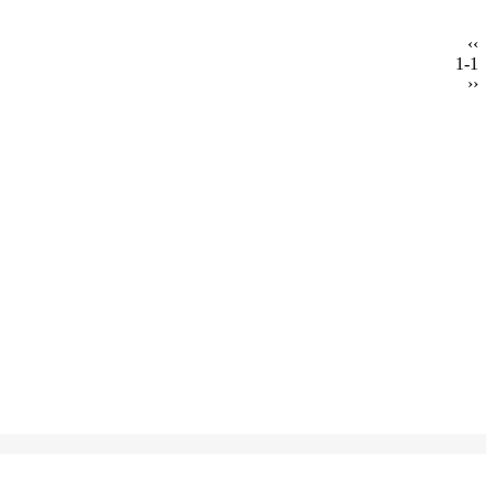
‹‹
1-1
››