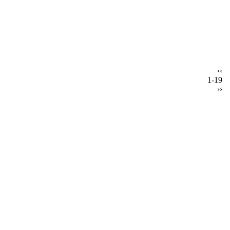
‹‹
1-19
››