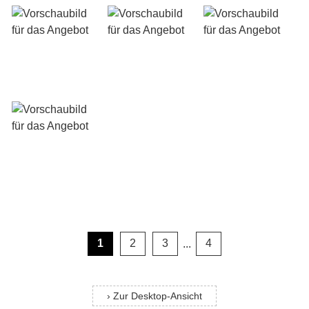
1
2
3
...
4
› Zur Desktop-Ansicht