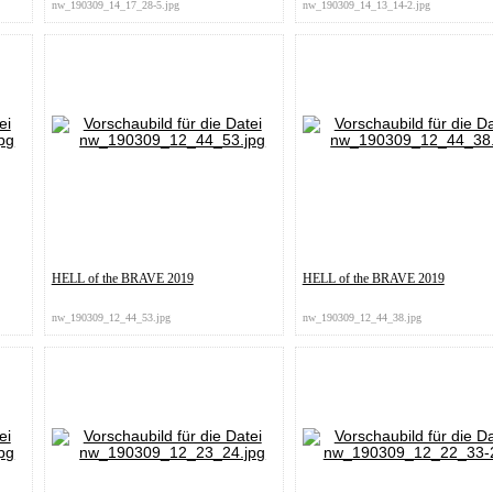
nw_190309_14_17_28-5.jpg
nw_190309_14_13_14-2.jpg
HELL of the BRAVE 2019
HELL of the BRAVE 2019
nw_190309_12_44_53.jpg
nw_190309_12_44_38.jpg