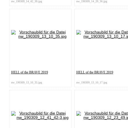
nw_190309_14_42_30.jpg
nw_190309_14_29_36.jpg
HELL of the BRAVE 2019
HELL of the BRAVE 2019
nw_190309_13_10_35.jpg
nw_190309_13_10_17.jpg