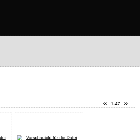
‹‹
››
1-47