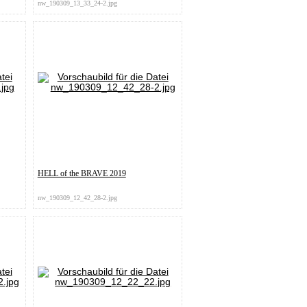
nw_190309_13_33_24-2.jpg
HELL of the BRAVE 2019
nw_190309_12_42_28-2.jpg